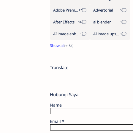
Adobe Premiere Pro
Advertorial
After Effects
ai blender
AI image enhancement
AI image upscaler
Translate
Hubungi Saya
Name
Email
*