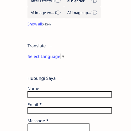
After Effects
ai blender
AI image enhancement
AI image upscaler
Translate
Select Language
▼
Hubungi Saya
Name
Email
*
Message
*