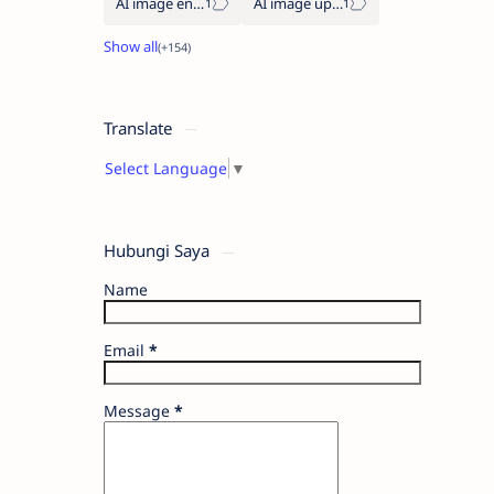
AI image enhancement
AI image upscaler
Translate
Select Language
▼
Hubungi Saya
Name
Email
*
Message
*