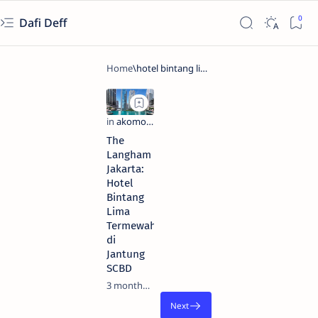
Dafi Deff
The
Langham
Jakarta:
Hotel
Bintang
Lima
Termewah
di
Jantung
SCBD
3 months ago