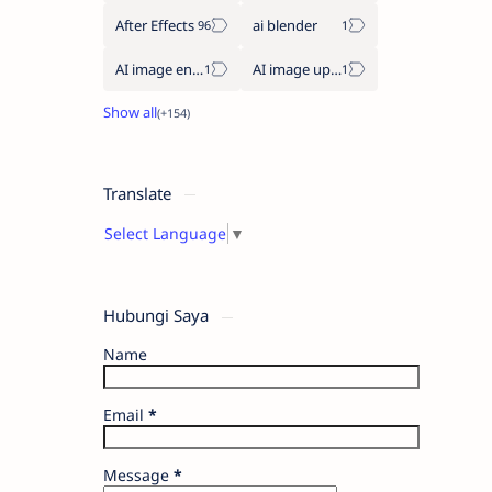
After Effects
ai blender
AI image enhancement
AI image upscaler
Translate
Select Language
▼
Hubungi Saya
Name
Email
*
Message
*