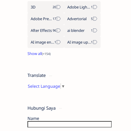
3D
Adobe Lightroom
Adobe Premiere Pro
Advertorial
After Effects
ai blender
AI image enhancement
AI image upscaler
Translate
Select Language
▼
Hubungi Saya
Name