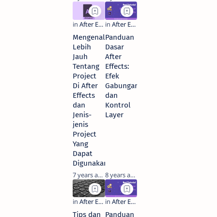
Mengenal
Panduan
Lebih
Dasar
Jauh
After
Tentang
Effects:
Project
Efek
Di After
Gabungan
Effects
dan
dan
Kontrol
Jenis-
Layer
jenis
Project
Yang
Dapat
Digunakan
7 years ago
8 years ago
Tips dan
Panduan