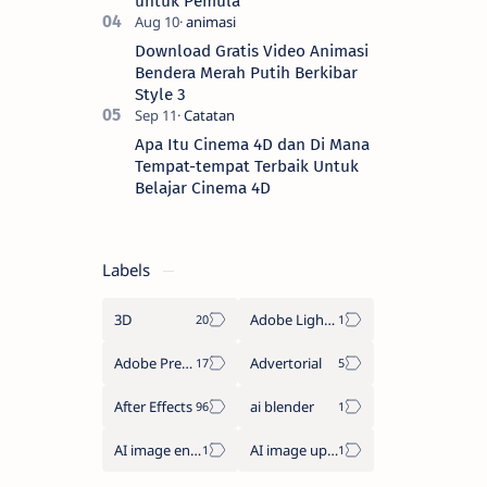
untuk Pemula
Download Gratis Video Animasi
Bendera Merah Putih Berkibar
Style 3
Apa Itu Cinema 4D dan Di Mana
Tempat-tempat Terbaik Untuk
Belajar Cinema 4D
Labels
3D
Adobe Lightroom
Adobe Premiere Pro
Advertorial
After Effects
ai blender
AI image enhancement
AI image upscaler