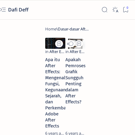
Dafi Deff
Apa itu
Apakah
After
Pemrosesan
Effects:
Grafik
Mengenal
Sungguh
Fungsi,
Penting
Kegunaan,
dalam
Sejarah,
After
dan
Effects?
Perkembangan
Adobe
After
Effects
6 years ago
6 years ago