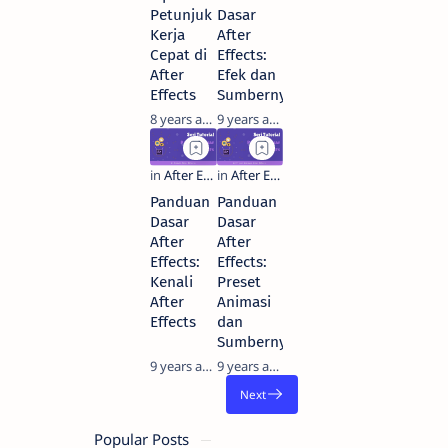
Petunjuk
Dasar
Kerja
After
Cepat di
Effects:
After
Efek dan
Effects
Sumbernya
8 years ago
9 years ago
Panduan
Panduan
Dasar
Dasar
After
After
Effects:
Effects:
Kenali
Preset
After
Animasi
Effects
dan
Sumbernya
9 years ago
9 years ago
Popular Posts