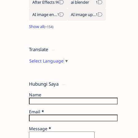
After Effects
ai blender
AI image enhancement
AI image upscaler
Translate
Select Language
▼
Hubungi Saya
Name
Email
*
Message
*