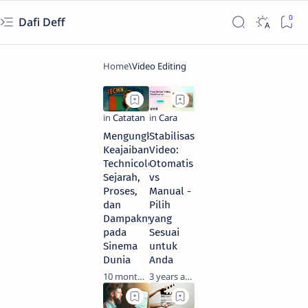
Dafi Deff
Mengungkap
Stabilisasi
Keajaiban
Video:
Technicolor:
Otomatis
Sejarah,
vs
Proses,
Manual -
dan
Pilih
Dampaknya
yang
pada
Sesuai
Sinema
untuk
Dunia
Anda
10 months ago
3 years ago