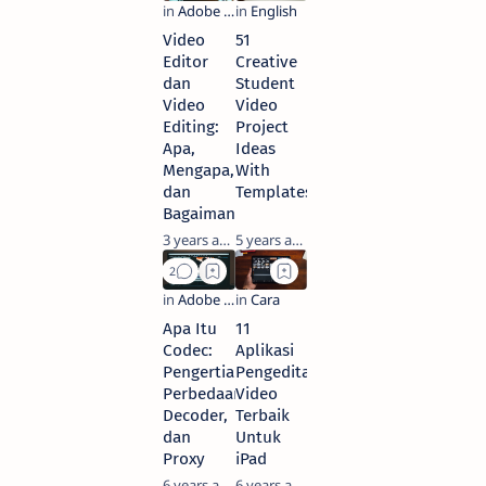
Video
51
Editor
Creative
dan
Student
Video
Video
Editing:
Project
Apa,
Ideas
Mengapa,
With
dan
Templates
Bagaimana?
3 years ago
5 years ago
Apa Itu
11
Codec:
Aplikasi
Pengertian,
Pengeditan
Perbedaan
Video
Decoder,
Terbaik
dan
Untuk
Proxy
iPad
6 years ago
6 years ago