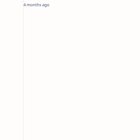
unt…
4 months ago