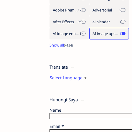
Adobe Premiere Pro
Advertorial
After Effects
ai blender
AI image enhancement
AI image upscaler
Translate
Select Language
▼
Hubungi Saya
Name
Email
*