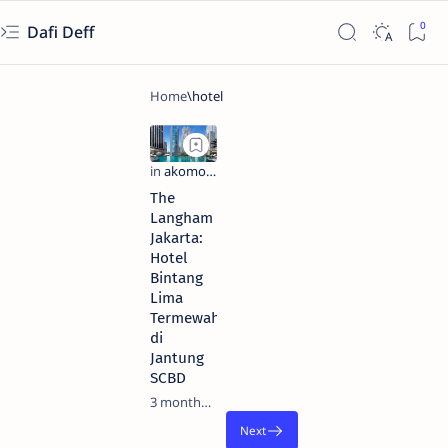
Dafi Deff
The
Langham
Jakarta:
Hotel
Bintang
Lima
Termewah
di
Jantung
SCBD
3 months ago