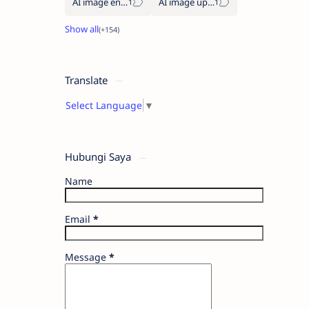
AI image enhancement
AI image upscaler
Translate
Select Language
▼
Hubungi Saya
Name
Email
*
Message
*