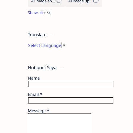
AI image enhancement
AI image upscaler
Translate
Select Language
▼
Hubungi Saya
Name
Email
*
Message
*