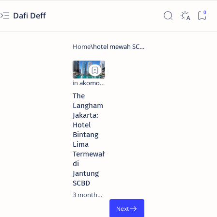
Dafi Deff
The
Langham
Jakarta:
Hotel
Bintang
Lima
Termewah
di
Jantung
SCBD
3 months ago