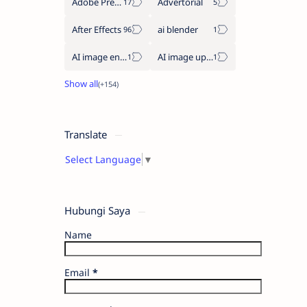
Adobe Premiere Pro
Advertorial
After Effects
ai blender
AI image enhancement
AI image upscaler
Translate
Select Language
▼
Hubungi Saya
Name
Email
*