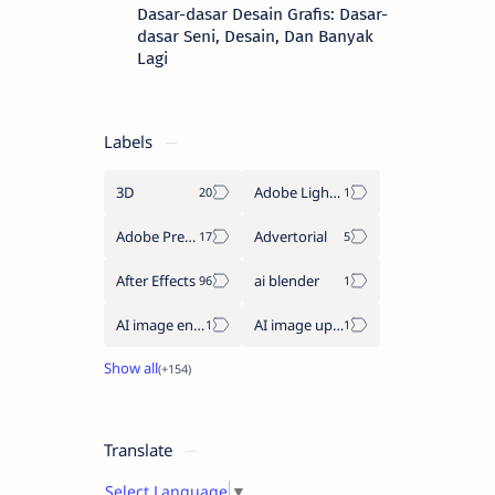
Dasar-dasar Desain Grafis: Dasar-
dasar Seni, Desain, Dan Banyak
Lagi
Labels
3D
Adobe Lightroom
Adobe Premiere Pro
Advertorial
After Effects
ai blender
AI image enhancement
AI image upscaler
Translate
Select Language
▼