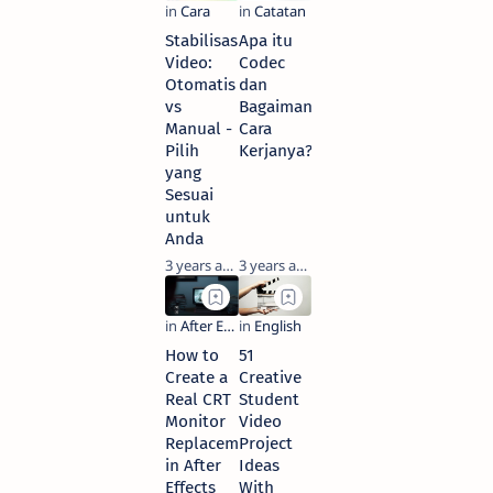
Stabilisasi
Apa itu
Video:
Codec
Otomatis
dan
vs
Bagaimana
Manual -
Cara
Pilih
Kerjanya?
yang
Sesuai
untuk
Anda
3 years ago
3 years ago
How to
51
Create a
Creative
Real CRT
Student
Monitor
Video
Replacement
Project
in After
Ideas
Effects
With