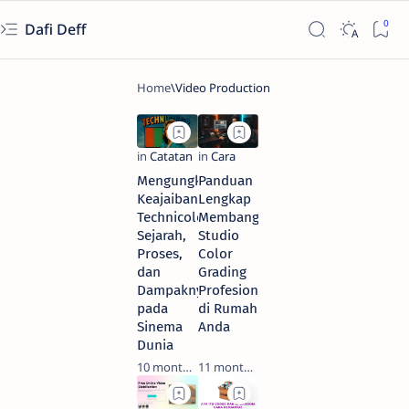
Dafi Deff
Mengungkap
Panduan
Keajaiban
Lengkap
Technicolor:
Membangun
Sejarah,
Studio
Proses,
Color
dan
Grading
Dampaknya
Profesional
pada
di Rumah
Sinema
Anda
Dunia
10 months ago
11 months ago