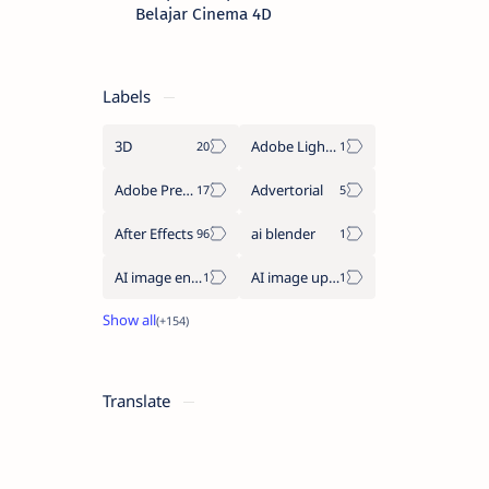
Belajar Cinema 4D
Labels
3D
Adobe Lightroom
Adobe Premiere Pro
Advertorial
After Effects
ai blender
AI image enhancement
AI image upscaler
Translate