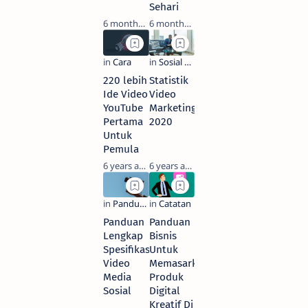
Sehari
6 months ago
6 months ago
220 lebih
Statistik
Ide Video
Video
YouTube
Marketing
Pertama
2020
Untuk
Pemula
6 years ago
6 years ago
Panduan
Panduan
Lengkap
Bisnis
Spesifikasi
Untuk
Video
Memasarkan
Media
Produk
Sosial
Digital
Kreatif Di