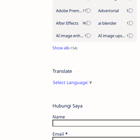
Adobe Premiere Pro
Advertorial
After Effects
ai blender
AI image enhancement
AI image upscaler
Translate
Select Language
▼
Hubungi Saya
Name
Email
*