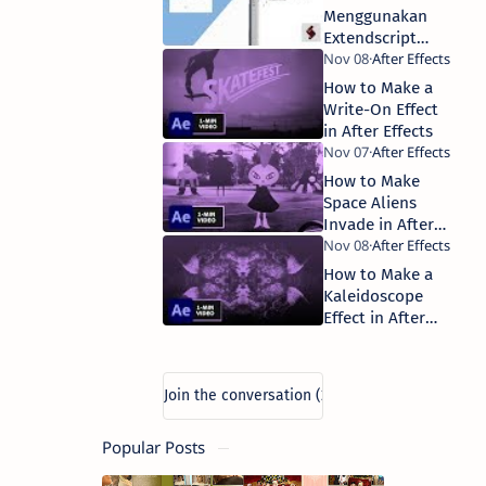
Menggunakan
Extendscript
Untuk
Manajemen File
How to Make a
After Effects
Write-On Effect
in After Effects
How to Make
Space Aliens
Invade in After
Effects
How to Make a
Kaleidoscope
Effect in After
Effects
Popular Posts