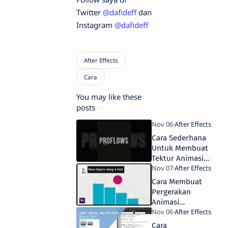
Twitter
@dafideff
dan
Instagram
@dafideff
You may like these
posts
Cara Sederhana
Untuk Membuat
Tektur Animasi
Di After Effects
Cara Membuat
Pergerakan
Animasi
Mengikuti Path
di After Effects
Cara