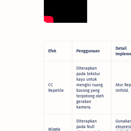
Detail
Efek
Penggunaan
Impleme
Diterapkan
pada tekstur
kayu untuk
CC
mengisi ruang
Atur Re
Repetile
kosong yang
Unfold.
terpotong oleh
gerakan
kamera.
Diterapkan
Gunaka
pada Null
ekspresi
Wiggle