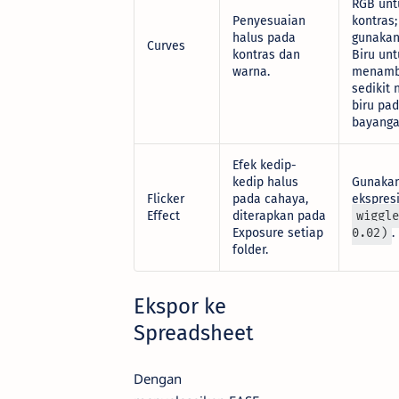
RGB unt
Penyesuaian
kontras;
halus pada
gunakan
Curves
kontras dan
Biru unt
warna.
menamb
sedikit
biru pa
bayanga
Efek kedip-
kedip halus
Gunaka
Flicker
pada cahaya,
ekspres
Effect
diterapkan pada
wiggle
Exposure setiap
0.02)
.
folder.
Ekspor ke
Spreadsheet
Dengan