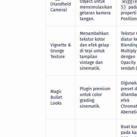
Object untuk
wiggle
(Handheld
mensimulasikan
5)
pad
Camera)
getaran kamera
properti
tangan.
Position
Menambahkan
Tekstur
tekstur kotor
diatur k
Vignette &
dan efek gelap
Blendin
Grunge
di tepi untuk
Multiply
Texture
tampilan
dengan
vintage dan
Opacity
sinematik.
rendah 
Digunak
Plugin premium
preset 
Magic
untuk color
ditamb
Bullet
grading
efek
Looks
sinematik.
Chromat
Aberrati
Buat ku
pada ka