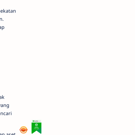
dekatan
n.
ap
ak
yang
ncari
an aset