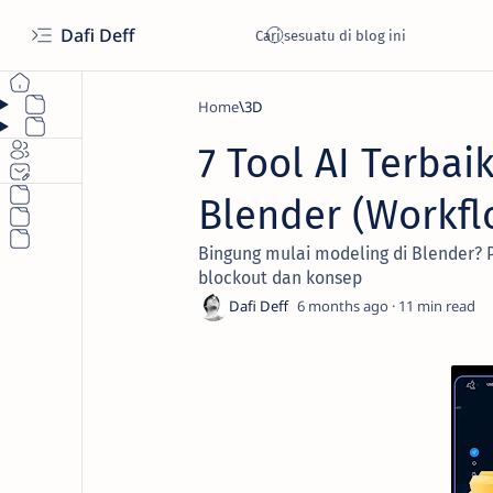
Dafi Deff
Home
3D
7 Tool AI Terba
Blender (Workfl
Bingung mulai modeling di Blender? P
blockout dan konsep
6 months ago
11