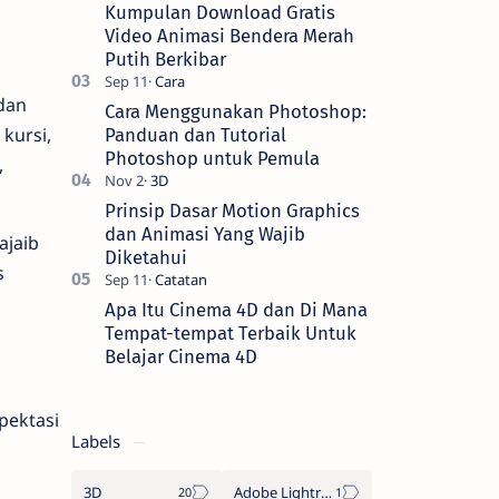
pemotongan gambar menjadi bentuk
Kumpulan Download Gratis
yang men…
Video Animasi Bendera Merah
Putih Berkibar
dan
Cara Menggunakan Photoshop:
kursi,
Panduan dan Tutorial
Photoshop untuk Pemula
,
Prinsip Dasar Motion Graphics
dan Animasi Yang Wajib
ajaib
Diketahui
s
Apa Itu Cinema 4D dan Di Mana
Tempat-tempat Terbaik Untuk
Belajar Cinema 4D
pektasi
Labels
3D
Adobe Lightroom