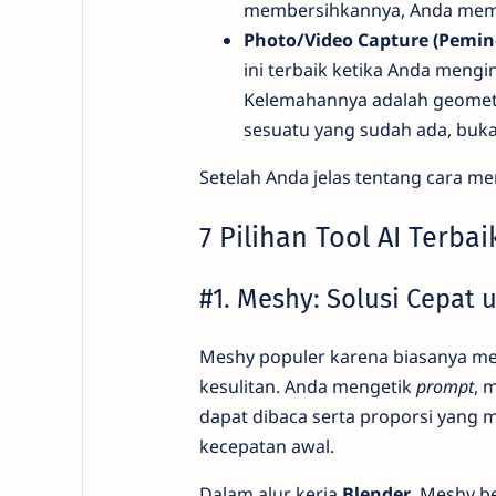
membersihkannya, Anda memula
Photo/Video Capture (Pemin
ini terbaik ketika Anda meng
Kelemahannya adalah geometri
sesuatu yang sudah ada, buk
Setelah Anda jelas tentang cara me
7 Pilihan Tool AI Terba
#1. Meshy: Solusi Cepat 
Meshy populer karena biasanya m
kesulitan. Anda mengetik
prompt
, 
dapat dibaca serta proporsi yang
kecepatan awal.
Dalam alur kerja
Blender
, Meshy be