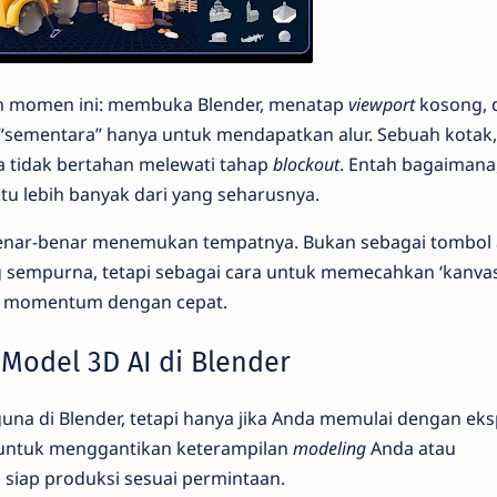
an momen ini: membuka Blender, menatap
viewport
kosong, 
sementara” hanya untuk mendapatkan alur. Sebuah kotak, 
a tidak bertahan melewati tahap
blockout
. Entah bagaimana
u lebih banyak dari yang seharusnya.
 benar-benar menemukan tempatnya. Bukan sebagai tombol 
g sempurna, tetapi sebagai cara untuk memecahkan ‘kanva
i momentum dengan cepat.
 Model 3D AI di Blender
una di Blender, tetapi hanya jika Anda memulai dengan eks
dir untuk menggantikan keterampilan
modeling
Anda atau
 siap produksi sesuai permintaan.