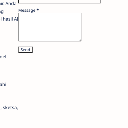
ir. Anda
Message
*
ng
hasil AI
del
ahi
, sketsa,