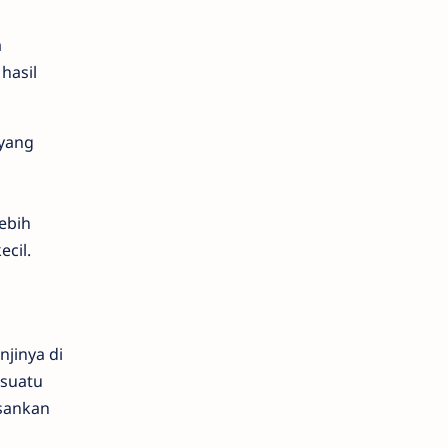
a
hasil
 yang
ebih
cil.
njinya di
esuatu
esankan