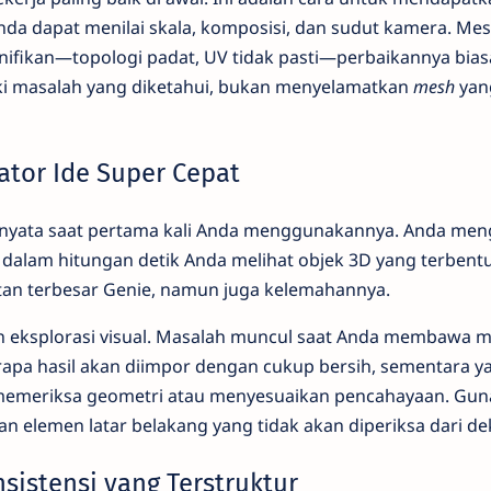
da dapat menilai skala, komposisi, dan sudut kamera. Me
nifikan—topologi padat, UV tidak pasti—perbaikannya bia
ki masalah yang diketahui, bukan menyelamatkan
mesh
yan
ator Ide Super Cepat
k nyata saat pertama kali Anda menggunakannya. Anda men
n dalam hitungan detik Anda melihat objek 3D yang terbent
tan terbesar Genie, namun juga kelemahannya.
dan eksplorasi visual. Masalah muncul saat Anda membawa m
erapa hasil akan diimpor dengan cukup bersih, sementara ya
 memeriksa geometri atau menyesuaikan pencahayaan. Gu
n elemen latar belakang yang tidak akan diperiksa dari de
nsistensi yang Terstruktur