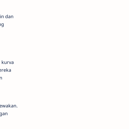
in dan
ng
 kurva
ereka
n
cewakan.
ngan