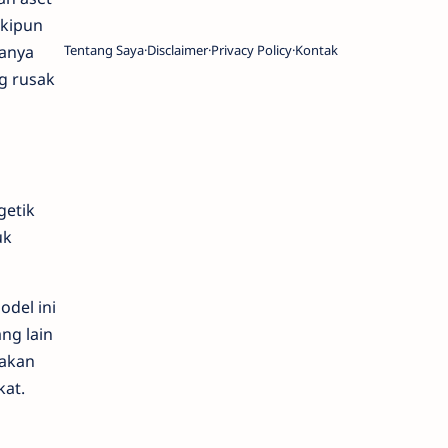
skipun
sanya
Tentang Saya
Disclaimer
Privacy Policy
Kontak
g rusak
getik
uk
odel ini
ng lain
nakan
kat.