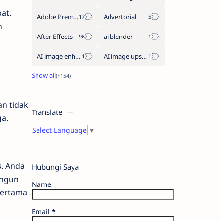
at.
Adobe Premiere Pro
Advertorial
n
After Effects
ai blender
AI image enhancement
AI image upscaler
an tidak
Translate
ga.
Select Language
▼
s
. Anda
Hubungi Saya
angun
Name
 pertama
Email
*