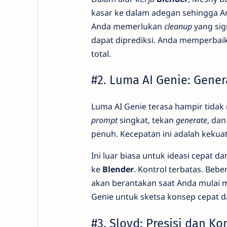
kasar ke dalam adegan sehingga An
Anda memerlukan
cleanup
yang sig
dapat diprediksi. Anda memperbai
total.
#2. Luma AI Genie: Gener
Luma AI Genie terasa hampir tida
prompt
singkat, tekan
generate
, da
penuh. Kecepatan ini adalah kekua
Ini luar biasa untuk ideasi cepat 
ke
Blender
. Kontrol terbatas. Beb
akan berantakan saat Anda mulai
Genie untuk sketsa konsep cepat da
#3. Sloyd: Presisi dan Ko