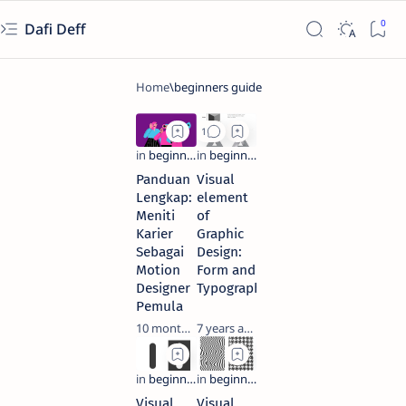
Dafi Deff
Panduan
Visual
Lengkap:
element
Meniti
of
Karier
Graphic
Sebagai
Design:
Motion
Form and
Designer
Typography
Pemula
10 months ago
7 years ago
Visual
Visual