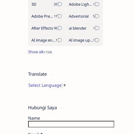
3D
Adobe Lightroom
Adobe Premiere Pro
Advertorial
After Effects
ai blender
AI image enhancement
AI image upscaler
Translate
Select Language
▼
Hubungi Saya
Name