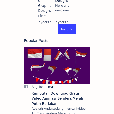
of
Design?
Hello and
Graphic
welcome
Design:
to this
Line
beginner's
7 years ago
7 years ago
guide
series to
graphic
design.
Popular Posts
From what
graphic
design is,
skills to be
a graphic
designer,
design
theory,…
Kumpulan Download Gratis
Video Animasi Bendera Merah
Putih Berkibar
Apakah Anda sedang mencari video
Animasi Bendera Merah Putih