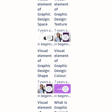
element
element
of
of
Graphic
Graphic
Design:
Design:
Space
Texture
7 years ago
7 years ago
Visual
Visual
element
element
of
of
Graphic
Graphic
Design:
Design:
Shape
Colour
7 years ago
7 years ago
Visual
What is
element
Graphic