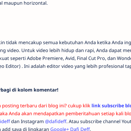
al maupun horizontal.
kin tidak mencakup semua kebutuhan Anda ketika Anda ing
ing video. Untuk video lebih hidup dan rapi, Anda dapat m
 kuat seperti Adobe Premiere, Avid, Final Cut Pro, dan Won
Editor) . Ini adalah editor video yang lebih profesional ta
rbagi di kolom komentar!
osting terbaru dari blog ini? cukup klik
link subscribe bl
ka Anda akan mendapatkan pemberitahuan setiap kali blog 
ideff
dan Instagram
@dafideff
. Atau subscribe channel You
 add saya di lingkaran
Google+ Dafi Deff
.