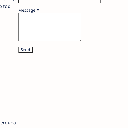
p tool
Message
*
 berguna