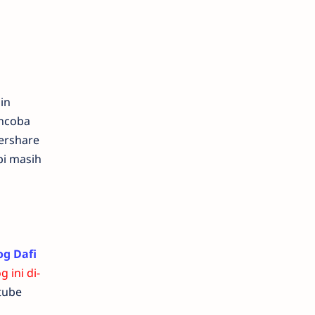
in
encoba
dershare
pi masih
og Dafi
ini di-
tube