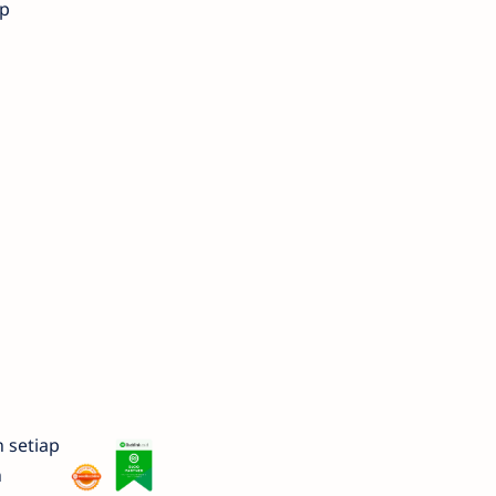
ap
 setiap
n