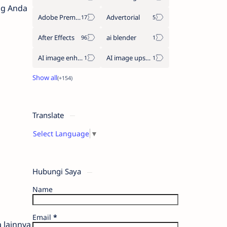
ng Anda
Adobe Premiere Pro
Advertorial
After Effects
ai blender
AI image enhancement
AI image upscaler
Translate
Select Language
▼
Hubungi Saya
Name
Email
*
 lainnya