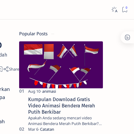
Popular Posts
o
udah
irkan
apa
Kumpulan Download Gratis
Video Animasi Bendera Merah
Putih Berkibar
Apakah Anda sedang mencari video
lah
Animasi Bendera Merah Putih Berkibar?
Nah, berikut ini adalah kumpulan video