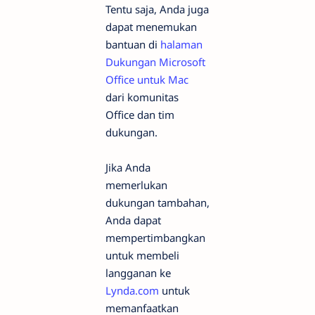
Tentu saja, Anda juga
dapat menemukan
bantuan di
halaman
Dukungan Microsoft
Office untuk Mac
dari komunitas
Office dan tim
dukungan.
Jika Anda
memerlukan
dukungan tambahan,
Anda dapat
mempertimbangkan
untuk membeli
langganan ke
Lynda.com
untuk
memanfaatkan