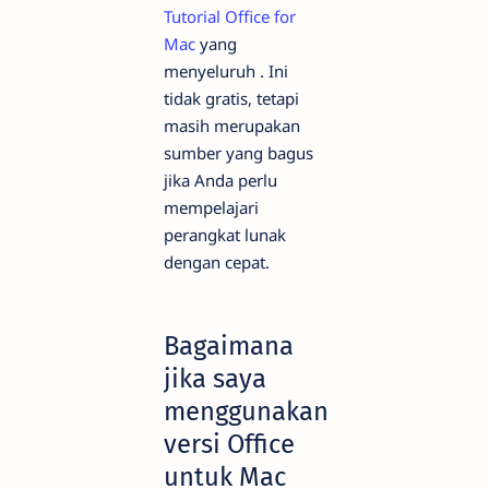
Tutorial Office for
Mac
yang
menyeluruh . Ini
tidak gratis, tetapi
masih merupakan
sumber yang bagus
jika Anda perlu
mempelajari
perangkat lunak
dengan cepat.
Bagaimana
jika saya
menggunakan
versi Office
untuk Mac