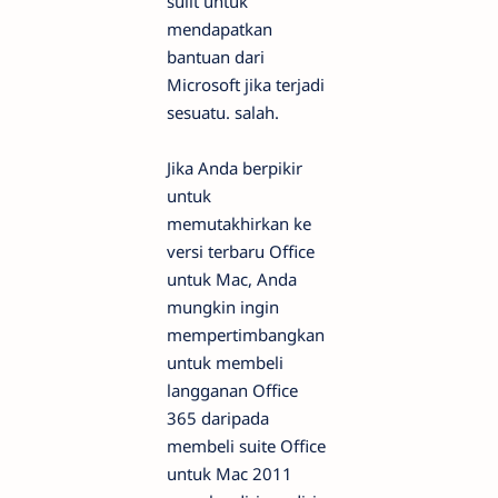
sulit untuk
mendapatkan
bantuan dari
Microsoft jika terjadi
sesuatu. salah.
Jika Anda berpikir
untuk
memutakhirkan ke
versi terbaru Office
untuk Mac, Anda
mungkin ingin
mempertimbangkan
untuk membeli
langganan Office
365 daripada
membeli suite Office
untuk Mac 2011