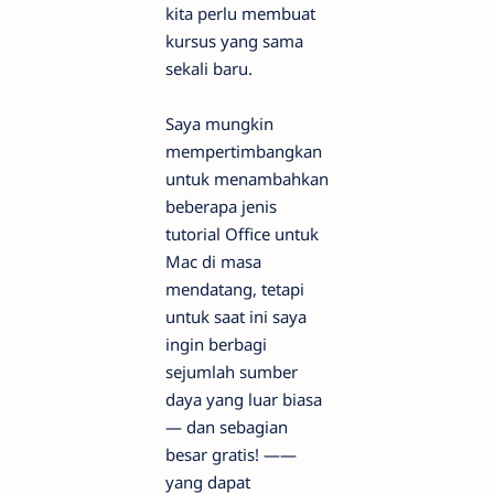
kita perlu membuat
kursus yang sama
sekali baru.
Saya mungkin
mempertimbangkan
untuk menambahkan
beberapa jenis
tutorial Office untuk
Mac di masa
mendatang, tetapi
untuk saat ini saya
ingin berbagi
sejumlah sumber
daya yang luar biasa
— dan sebagian
besar gratis! ——
yang dapat