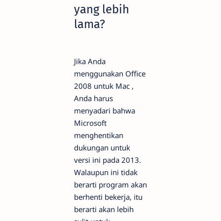
yang lebih
lama?
Jika Anda
menggunakan Office
2008 untuk Mac ,
Anda harus
menyadari bahwa
Microsoft
menghentikan
dukungan untuk
versi ini pada 2013.
Walaupun ini tidak
berarti program akan
berhenti bekerja, itu
berarti akan lebih