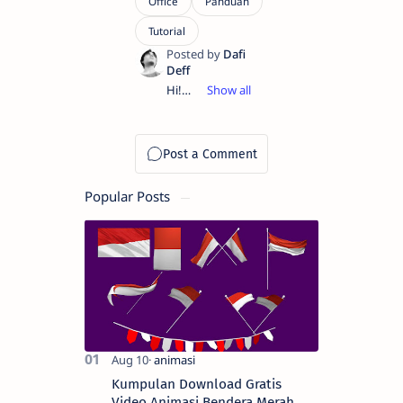
Hi!
Saya
Dafi
Deff.
Pengalaman
dalam
Visual
Popular Posts
Creative
(video
editing,
motion
graphics
design,
dan
graphic
design)
sejak
2008.
Pengalaman
Kumpulan Download Gratis
Digital
Video Animasi Bendera Merah