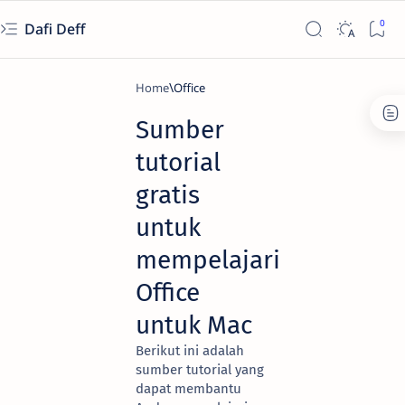
Dafi Deff
Home
Office
Sumber
tutorial
gratis
untuk
mempelajari
Office
untuk Mac
Berikut ini adalah
sumber tutorial yang
dapat membantu