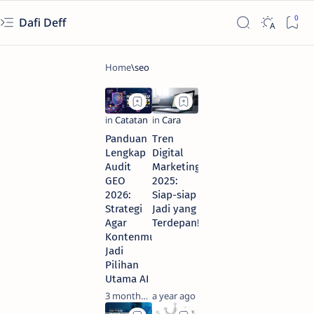
Dafi Deff
Panduan
Tren
Lengkap
Digital
Audit
Marketing
GEO
2025:
2026:
Siap-siap
Strategi
Jadi yang
Agar
Terdepan!
Kontenmu
Jadi
Pilihan
Utama AI
3 months ago
a year ago