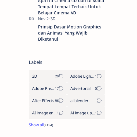
Apa Itu Cinema 4D dan Di Mana
Tempat-tempat Terbaik Untuk
Belajar Cinema 4D
Prinsip Dasar Motion Graphics
dan Animasi Yang Wajib
Diketahui
Labels
3D
Adobe Lightroom
Adobe Premiere Pro
Advertorial
After Effects
ai blender
AI image enhancement
AI image upscaler