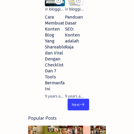
Cara
Panduan
Membuat
Dasar
Konten
SEO:
Blog
Konten
Yang
adalah
Shareable
Raja
dan Viral
Dengan
Checklist
Dan 7
Tools
Bermanfaat
Ini
9 years ago
9 years ago
Popular Posts