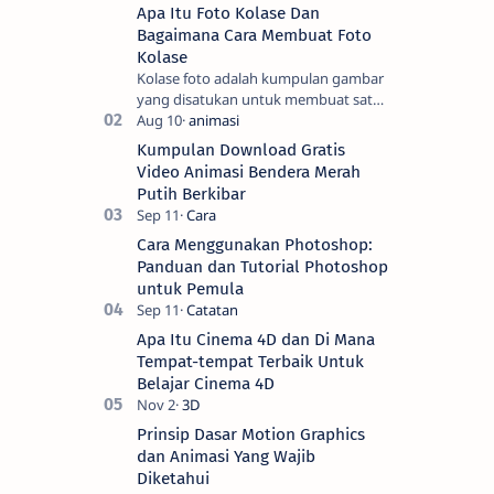
Pengalaman
Apa Itu Foto Kolase Dan
Digital
Bagaimana Cara Membuat Foto
Marketing
Kolase
sejak
Kolase foto adalah kumpulan gambar
2006.
yang disatukan untuk membuat satu
Pegalaman
gambar. Seni tradisional melibatkan
saya
pemotongan gambar menjadi bentuk
merupakan
Kumpulan Download Gratis
yang men…
kolaborasi
Video Animasi Bendera Merah
kreativitas
Putih Berkibar
dan
data
Cara Menggunakan Photoshop:
untuk
Panduan dan Tutorial Photoshop
hasil
maksimal
untuk Pemula
🚀
Apa Itu Cinema 4D dan Di Mana
Tempat-tempat Terbaik Untuk
Belajar Cinema 4D
Prinsip Dasar Motion Graphics
dan Animasi Yang Wajib
Diketahui