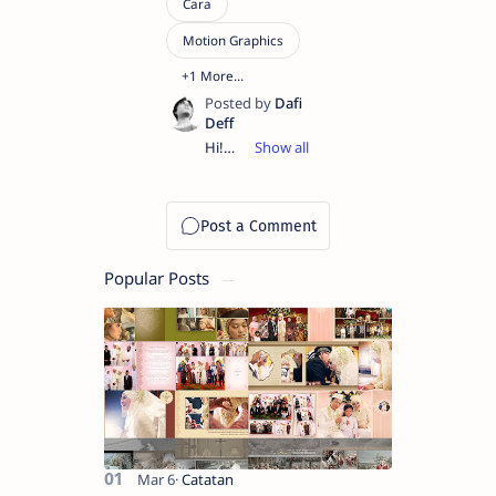
Hi!
Saya
Dafi
Deff.
Pengalaman
dalam
Visual
Popular Posts
Creative
(video
editing,
motion
graphics
design,
dan
graphic
design)
sejak
2008.