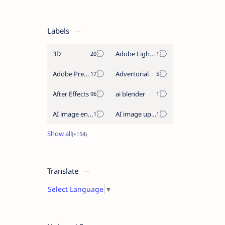
Labels
3D
Adobe Lightroom
Adobe Premiere Pro
Advertorial
After Effects
ai blender
AI image enhancement
AI image upscaler
Translate
Select Language
▼