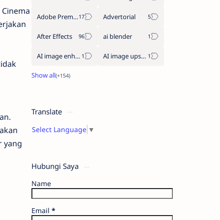
n Cinema
Adobe Premiere Pro
Advertorial
erjakan
After Effects
ai blender
AI image enhancement
AI image upscaler
tidak
Translate
an.
nakan
Select Language
▼
r yang
Hubungi Saya
Name
Email
*