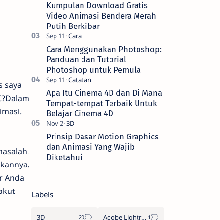
pemotongan gambar menjadi bentuk
Kumpulan Download Gratis
yang men…
Video Animasi Bendera Merah
Putih Berkibar
Cara Menggunakan Photoshop:
Panduan dan Tutorial
Photoshop untuk Pemula
s saya
Apa Itu Cinema 4D dan Di Mana
CC?Dalam
Tempat-tempat Terbaik Untuk
imasi.
Belajar Cinema 4D
Prinsip Dasar Motion Graphics
dan Animasi Yang Wajib
masalah.
Diketahui
akannya.
r Anda
akut
Labels
3D
Adobe Lightroom