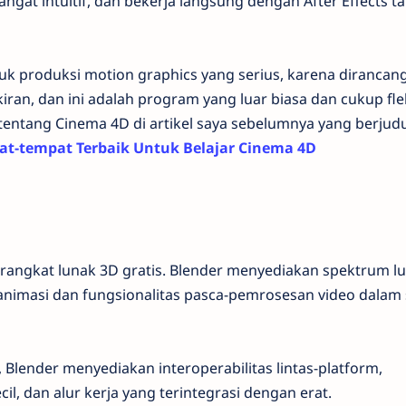
ngat intuitif, dan bekerja langsung dengan After Effects t
tuk produksi motion graphics yang serius, karena dirancang
iran, dan ini adalah program yang luar biasa dan cukup flek
 tentang Cinema 4D di artikel saya sebelumnya yang berjud
at-tempat Terbaik Untuk Belajar Cinema 4D
rangkat lunak 3D gratis. Blender menyediakan spektrum l
animasi dan fungsionalitas pasca-pemrosesan video dalam 
 Blender menyediakan interoperabilitas lintas-platform,
ecil, dan alur kerja yang terintegrasi dengan erat.