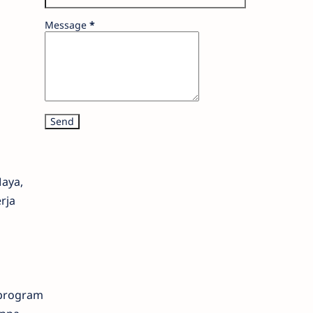
Message
*
Maya,
rja
 program