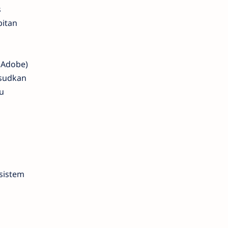
s
bitan
 Adobe)
ksudkan
u
sistem