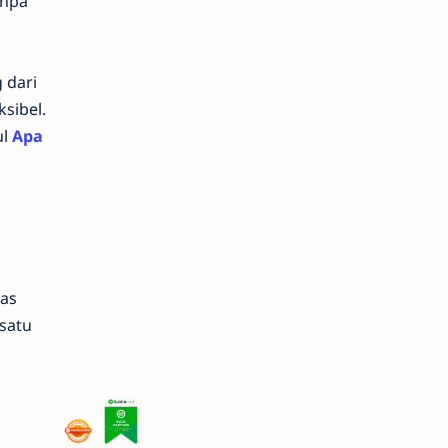
anpa
 dari
sibel.
ul
Apa
uas
satu