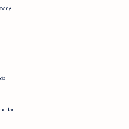
rmony
nda
s
tor dan