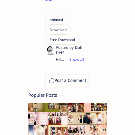
Hi!
Saya
Dafi
Deff.
Pengalaman
dalam
Visual
Popular Posts
Creative
(video
editing,
motion
graphics
design,
dan