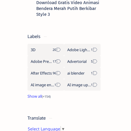
Download Gratis Video Animasi
Bendera Merah Putih Berkibar
Style 3
Labels
3D
Adobe Lightroom
Adobe Premiere Pro
Advertorial
After Effects
ai blender
AI image enhancement
AI image upscaler
Translate
Select Language
▼